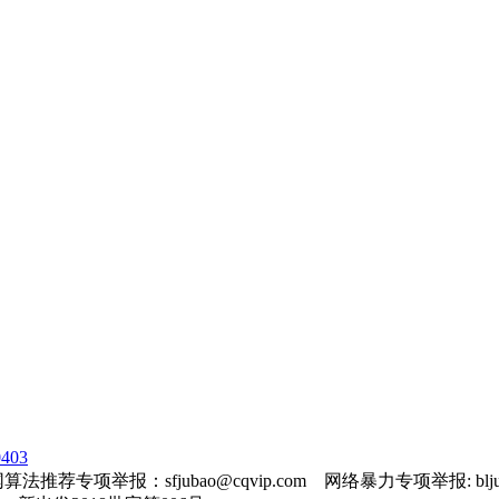
403
法推荐专项举报：sfjubao@cqvip.com 网络暴力专项举报: bljuba