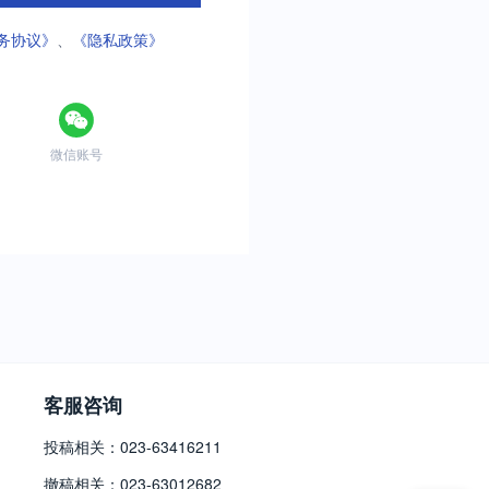
务协议》
、
《隐私政策》
微信账号
客服咨询
投稿相关：023-63416211
撤稿相关：023-63012682