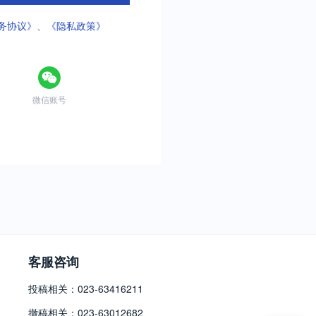
务协议》
、
《隐私政策》
微信账号
客服咨询
投稿相关：023-63416211
撤稿相关：023-63012682