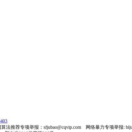
403
法推荐专项举报：sfjubao@cqvip.com 网络暴力专项举报: bljuba