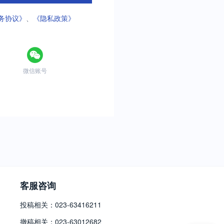
务协议》
、
《隐私政策》
微信账号
客服咨询
投稿相关：023-63416211
撤稿相关：023-63012682