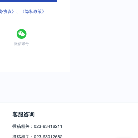
务协议》
、
《隐私政策》
微信账号
客服咨询
投稿相关：023-63416211
撤稿相关：023-63012682