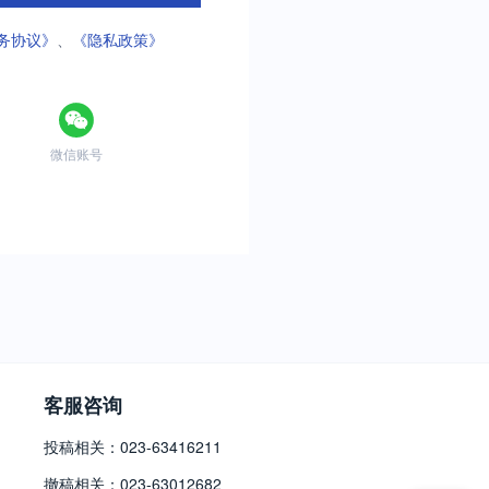
务协议》
、
《隐私政策》
微信账号
客服咨询
投稿相关：023-63416211
撤稿相关：023-63012682