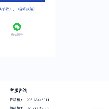
务协议》
、
《隐私政策》
微信账号
客服咨询
投稿相关：023-63416211
撤稿相关：023-63012682