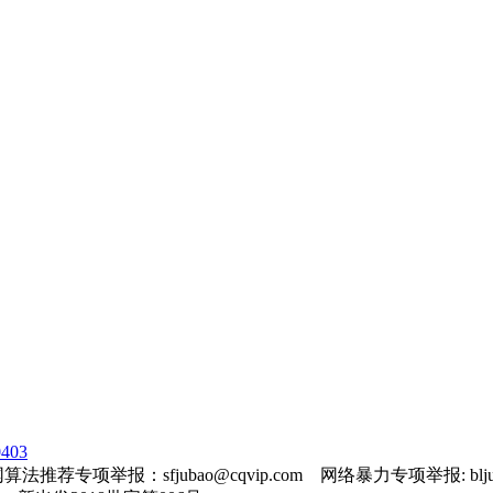
403
法推荐专项举报：sfjubao@cqvip.com 网络暴力专项举报: bljuba