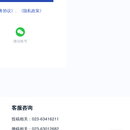
务协议》
、
《隐私政策》
微信账号
客服咨询
投稿相关：023-63416211
撤稿相关：023-63012682