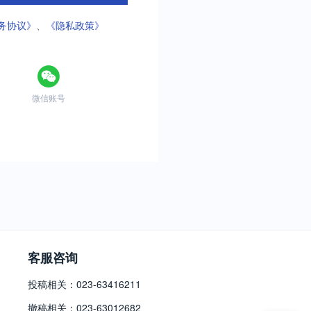
务协议》
、
《隐私政策》
微信账号
客服咨询
投稿相关：023-63416211
撤稿相关：023-63012682