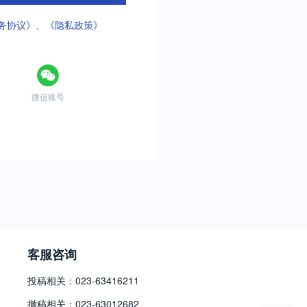
务协议》
、
《隐私政策》
微信账号
客服咨询
投稿相关：023-63416211
撤稿相关：023-63012682