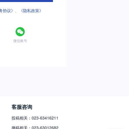
务协议》
、
《隐私政策》
微信账号
客服咨询
投稿相关：023-63416211
撤稿相关：023-63012682