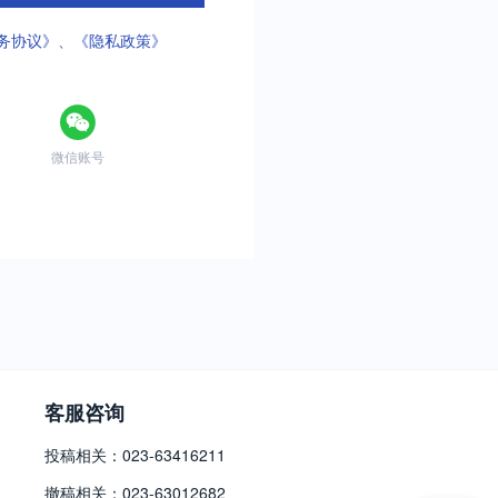
务协议》
、
《隐私政策》
微信账号
客服咨询
投稿相关：023-63416211
撤稿相关：023-63012682