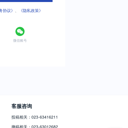
务协议》
、
《隐私政策》
微信账号
客服咨询
投稿相关：023-63416211
撤稿相关：023-63012682