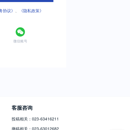
务协议》
、
《隐私政策》
微信账号
客服咨询
投稿相关：023-63416211
撤稿相关：023-63012682