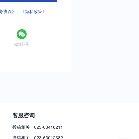
务协议》
、
《隐私政策》
微信账号
客服咨询
投稿相关：023-63416211
撤稿相关：023-63012682