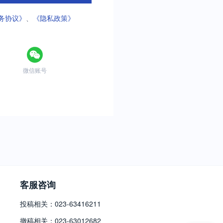
务协议》
、
《隐私政策》
微信账号
客服咨询
投稿相关：023-63416211
撤稿相关：023-63012682