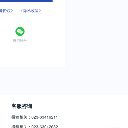
务协议》
、
《隐私政策》
微信账号
客服咨询
投稿相关：023-63416211
撤稿相关：023-63012682