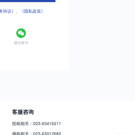
务协议》
、
《隐私政策》
微信账号
客服咨询
投稿相关：023-63416211
撤稿相关：023-63012682