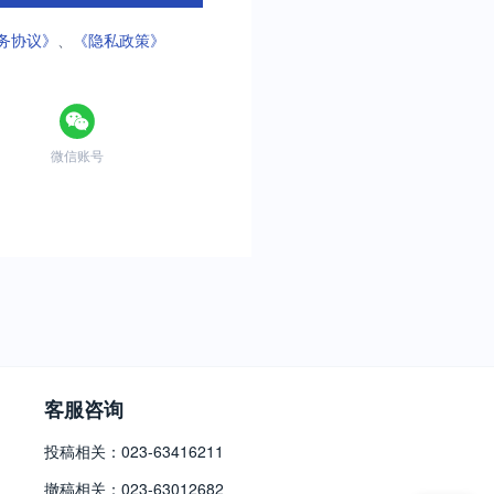
务协议》
、
《隐私政策》
微信账号
客服咨询
投稿相关：023-63416211
撤稿相关：023-63012682