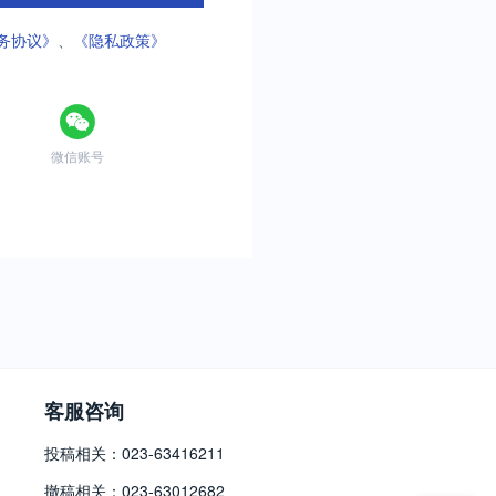
务协议》
、
《隐私政策》
微信账号
客服咨询
投稿相关：023-63416211
撤稿相关：023-63012682