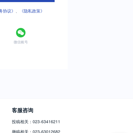
务协议》
、
《隐私政策》
微信账号
客服咨询
投稿相关：023-63416211
撤稿相关：023-63012682