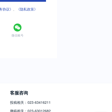
务协议》
、
《隐私政策》
微信账号
客服咨询
投稿相关：023-63416211
撤稿相关：023-63012682