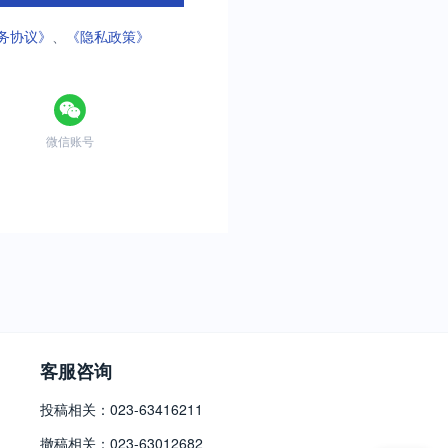
务协议》
、
《隐私政策》
微信账号
客服咨询
投稿相关：023-63416211
撤稿相关：023-63012682