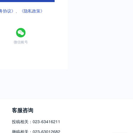
务协议》
、
《隐私政策》
微信账号
客服咨询
投稿相关：023-63416211
撤稿相关：023-63012682