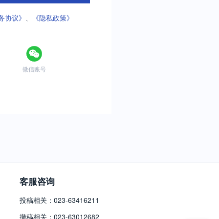
务协议》
、
《隐私政策》
微信账号
客服咨询
投稿相关：023-63416211
撤稿相关：023-63012682