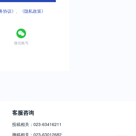
务协议》
、
《隐私政策》
微信账号
客服咨询
投稿相关：023-63416211
撤稿相关：023-63012682