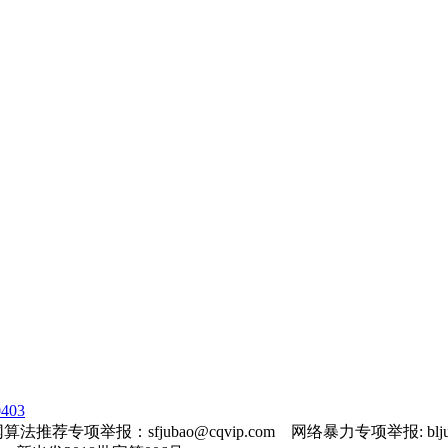
403
法推荐专项举报：sfjubao@cqvip.com 网络暴力专项举报: bljuba