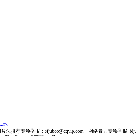
403
法推荐专项举报：sfjubao@cqvip.com 网络暴力专项举报: bljuba