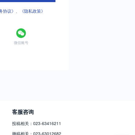
务协议》
、
《隐私政策》
微信账号
客服咨询
投稿相关：023-63416211
撤稿相关：023-63012682