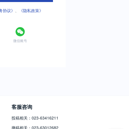
务协议》
、
《隐私政策》
微信账号
客服咨询
投稿相关：023-63416211
撤稿相关：023-63012682