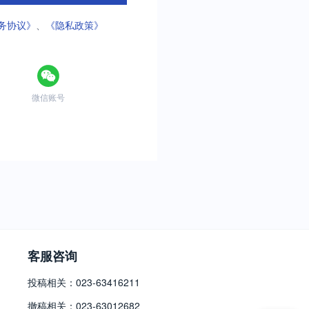
务协议》
、
《隐私政策》
微信账号
客服咨询
投稿相关：023-63416211
撤稿相关：023-63012682