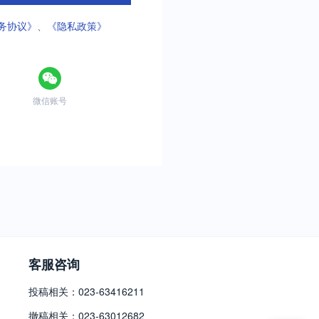
务协议》
、
《隐私政策》
微信账号
客服咨询
投稿相关：023-63416211
撤稿相关：023-63012682