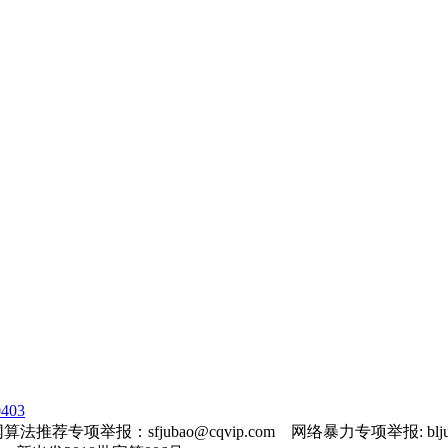
403
法推荐专项举报：sfjubao@cqvip.com 网络暴力专项举报: bljuba