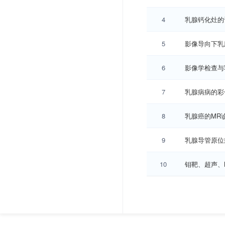
4
乳腺钙化灶的
5
影像导向下乳
6
影像学检查与
7
乳腺病病的彩
8
乳腺癌的MR
9
乳腺导管原位
10
钼靶、超声、