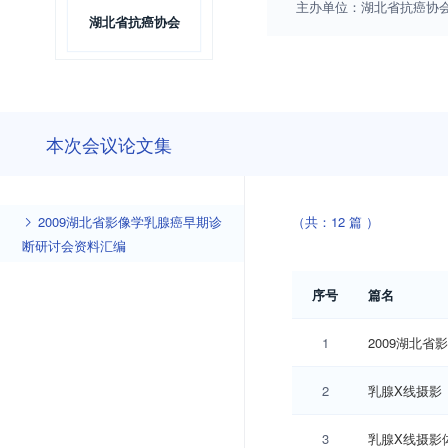
主办单位：
湖北省抗癌协
湖北省抗癌协会
本次会议论文集
2009湖北省影像学乳腺癌早期诊
（共：12 篇 ）
断研讨会资料汇编
序号
篇名
1
2009湖北
2
乳腺X线摄影
3
乳腺X线摄影