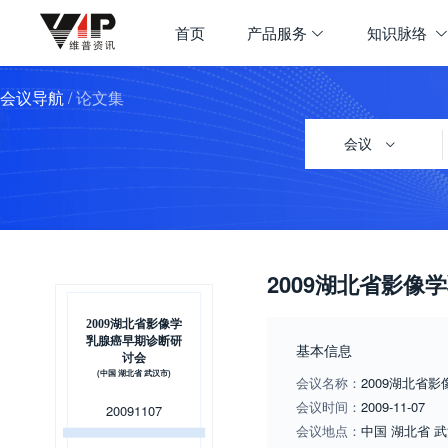
首页
产品服务
知识脉络
会议导航
/ 论文集
会议
2009湖北省影
2009湖北省影像学
乳腺癌早期诊断研
基本信息
讨会
(中国 湖北省 武汉市)
会议名称：
2009湖北省
会议时间：
2009-11-07
20091107
会议地点：
中国
湖北省
武