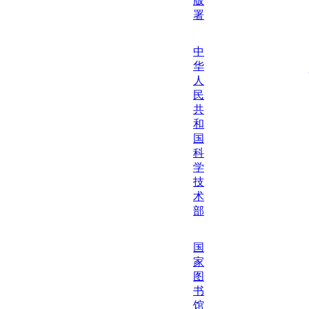
版
署
中
华
人
民
共
和
国
科
学
技
术
部
国
家
图
书
馆