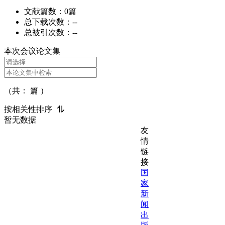
文献篇数：
0篇
总下载次数：
--
总被引次数：
--
本次会议论文集
（共： 篇 ）
按相关性排序
暂无数据
友
情
链
接
国
家
新
闻
出