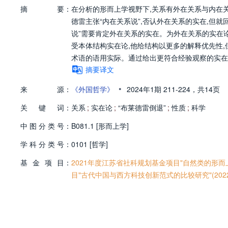
摘
要：
在分析的形而上学视野下,关系有外在关系与内在关
德雷主张“内在关系说”,否认外在关系的实在,但就
说”需要肯定外在关系的实在。为外在关系的实在论
受本体结构实在论,他给结构以更多的解释优先性
术语的语用实际。通过给出更符合经验观察的实在
摘要译文
•
来
源：
《外国哲学》
2024年1期
211-224，
共14页
关
键
词：
关系
;
实在论
;
“布莱德雷倒退”
;
性质
;
科学
中
图
分
类
号：
B081.1 [形而上学]
学
科
分
类
号：
0101 [哲学]
基
金
项
目：
2021年度江苏省社科规划基金项目"自然类的形而上
目"古代中国与西方科技创新范式的比较研究"(2022X