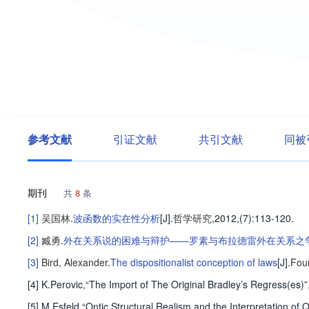
参考文献
引证文献
共引文献
同被
期刊
共
8
条
[1]
吴国林
.
波函数的实在性分析
[J].
哲学研究
,2012,(7)
:113-120
.
[2]
臧勇
.
外在关系说的困难与辩护——罗素与布拉德雷外在关系之
[3]
Bird, Alexander
.
The dispositionalist conception of laws
[J].
Fou
[4] K.Perovic,“The Import of The Original Bradley’s Regress(es
[5] M.Esfeld,“Ontic Structural Realism and the Interpretation 