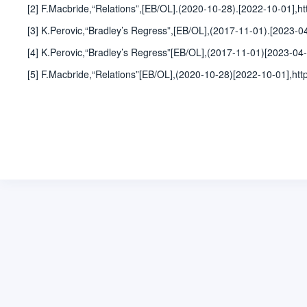
[2] F.Macbride,“Relations”,[EB/OL].(2020-10-28).[2022-10-01],htt
[3] K.Perovic,“Bradley’s Regress”,[EB/OL],(2017-11-01).[2023-04-
[4] K.Perovic,“Bradley’s Regress”[EB/OL],(2017-11-01)[2023-04-01
[5] F.Macbride,“Relations”[EB/OL],(2020-10-28)[2022-10-01],https