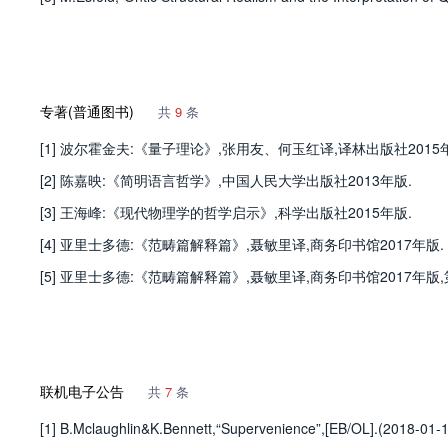
专著(普通图书)
共
9
条
[1] 波尔霍金夫:《量子理论》,张用友、何玉红译,译林出版社2015
[2] 陈嘉映:《简明语言哲学》,中国人民大学出版社2013年版.
[3] 王海峰:《现代物理学的哲学启示》,科学出版社2015年版.
[4] 亚里士多德:《范畴篇解释篇》,聂敏里译,商务印书馆2017年版.
[5] 亚里士多德:《范畴篇解释篇》,聂敏里译,商务印书馆2017年版,第
联机电子公告
共
7
条
[1] B.Mclaughlin&K.Bennett,“Supervenience”,[EB/OL].(2018-01-10)