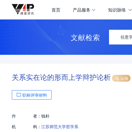
首页
产品服务
知识脉络
文献检索
任意
关系实在论的形而上学辩护论析
认领
职称评审材料
作
者：
钱朴
机
构：
江苏师范大学哲学系