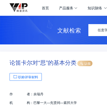
首页
产品服务
知识脉络
文献检索
任意
论笛卡尔对“思”的基本分类
认领
职称评审材料
作
者：
佘瑞丹
机
构：
巴黎一大—先贤祠—索邦大学