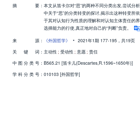
摘
要：
本文从笛卡尔对“思”的两种不同分类出发,尝试
中关于“思”的分类转变的探讨,揭示出这种转变所依赖
于其对认知行为性质的理解和对认知主体责任的界
选择能力的行使,真正地对自己的“判断”负责。
•
来
源：
《外国哲学》
2021年1期
177-195，
共19页
关
键
词：
主动性
;
受动性
;
意愿
;
责任
中
图
分
类
号：
B565.21 [笛卡儿(Descartes,R.1596~1650年)]
学
科
分
类
号：
010103 [外国哲学]