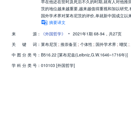
早在他还在世时及死后不久的时期,就有人对他推
茨的地位越来越重要,越来越值得重视和加以研究
国外学术界对莱布尼茨的评价,单就新中国成立以
摘要译文
•
来
源：
《外国哲学》
2021年1期
68-94，
共27页
关
键
词：
莱布尼茨
;
推崇备至
;
个体性
;
国外学术界
;
嘲笑
;
中
图
分
类
号：
B516.22 [莱布尼兹(Leibniz,G.W.1646~1716年)]
学
科
分
类
号：
010103 [外国哲学]