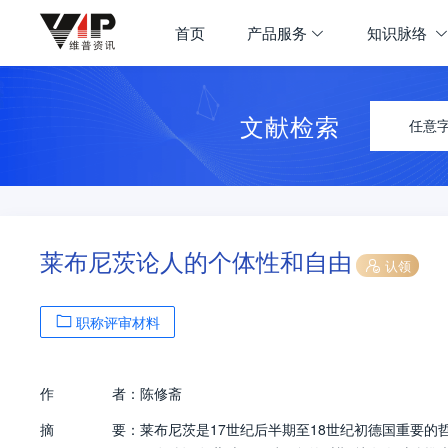
首页
产品服务
知识脉络
文献检索
任意
莱布尼茨论人的个体性和自由
认领
职称评审材料
作
者：
陈修斋
摘
要：
莱布尼茨是17世纪后半期至18世纪初德国重要