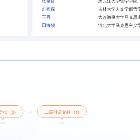
张奎良
黑龙江大学哲学学院
刘福森
王丹
田海舰
河北大学马克思主义
文献
(3)
二级引证文献
(1)