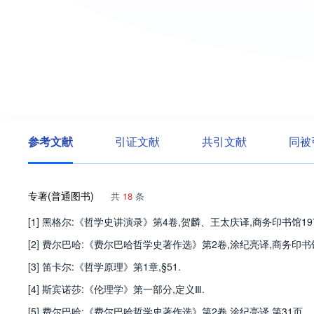
参考文献
引证文献
共引文献
同被
专著(普通图书)
共
18
条
[1] 黑格尔:《哲学史讲演录》第4卷,贺麟、王太庆译,商务印书馆197
[2] 费尔巴哈:《费尔巴哈哲学史著作选》第2卷,涂纪亮译,商务印书馆1
[3] 笛卡尔:《哲学原理》第1章,§51.
[4] 斯宾诺莎:《伦理学》第一部分,定义Ⅲ.
[5] 费尔巴哈:《费尔巴哈哲学史著作选》第2卷,涂纪亮译,第31页.