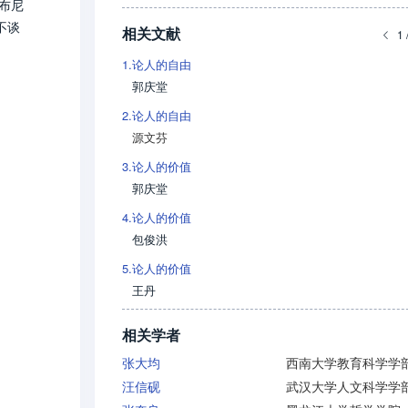
布尼
不谈
相关文献
1 
1.
论人的自由
郭庆堂
2.
论人的自由
源文芬
3.
论人的价值
郭庆堂
4.
论人的价值
包俊洪
5.
论人的价值
王丹
相关学者
张大均
西南大学教育科学学
汪信砚
武汉大学人文科学学