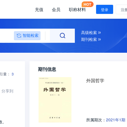
充值
会员
职称材料
登录
注
高级检索
智能检索
期刊检索
期刊信息
引量：
3
外国哲学
分享到
2021年1期
所属期次：
致。