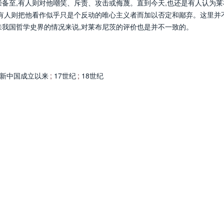
崇备至,有人则对他嘲笑、斥责、攻击或侮蔑。直到今天,也还是有人认为莱
,有人则把他看作似乎只是个反动的唯心主义者而加以否定和鄙弃。这里并
来我国哲学史界的情况来说,对莱布尼茨的评价也是并不一致的。
新中国成立以来
;
17世纪
;
18世纪