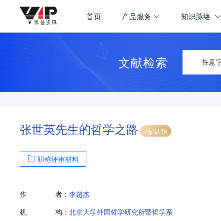
首页
产品服务
知识脉络
文献检索
任意
张世英先生的哲学之路
认领
职称评审材料
作
者：
李超杰
机
构：
北京大学外国哲学研究所暨哲学系