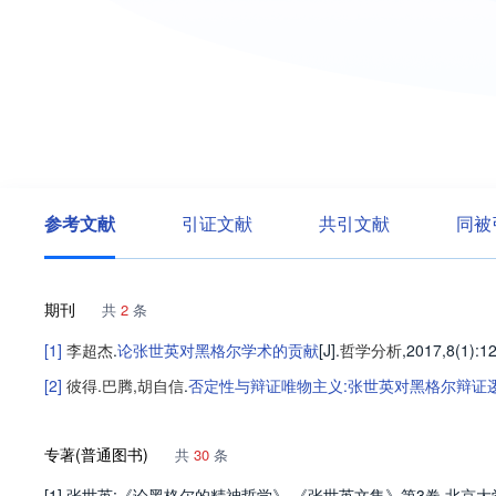
参考文献
引证文献
共引文献
同被
期刊
共
2
条
[1]
李超杰
.
论张世英对黑格尔学术的贡献
[J].
哲学分析
,2017,8(1)
:1
[2]
彼得.巴腾
,
胡自信
.
否定性与辩证唯物主义:张世英对黑格尔辩证
专著(普通图书)
共
30
条
[1] 张世英:《论黑格尔的精神哲学》,《张世英文集》第3卷,北京大学