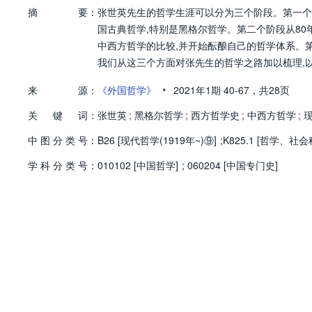
摘
要：
张世英先生的哲学生涯可以分为三个阶段。第一个
国古典哲学,特别是黑格尔哲学。第二个阶段从80
中西方哲学的比较,并开始酝酿自己的哲学体系。第
我们从这三个方面对张先生的哲学之路加以梳理,
•
来
源：
《外国哲学》
2021年1期
40-67，
共28页
关
键
词：
张世英
;
黑格尔哲学
;
西方哲学史
;
中西方哲学
;
中
图
分
类
号：
B26 [现代哲学(1919年~)⑨]
;
K825.1 [哲学、社
学
科
分
类
号：
010102 [中国哲学]
;
060204 [中国专门史]