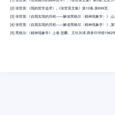
[2] 张世英:《我的哲学追求》,《张世英文集》第10卷,第699页.
[3] 张世英:《自我实现的历程——解读黑格尔〈精神现象学〉》,山东人
[4] 张世英:《自我实现的历程——解读黑格尔〈精神现象学〉》,第1
[5] 黑格尔:《精神现象学》上卷,贺麟、王玖兴译,商务印书馆1962年