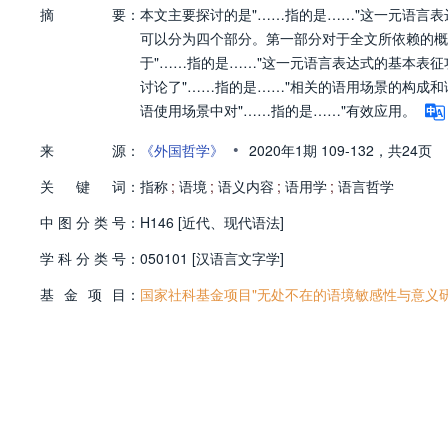
摘
要：
本文主要探讨的是"……指的是……"这一元语言
可以分为四个部分。第一部分对于全文所依赖的概
于"……指的是……"这一元语言表达式的基本表征
讨论了"……指的是……"相关的语用场景的构成
语使用场景中对"……指的是……"有效应用。
•
来
源：
《外国哲学》
2020年1期
109-132，
共24页
关
键
词：
指称
;
语境
;
语义内容
;
语用学
;
语言哲学
中
图
分
类
号：
H146 [近代、现代语法]
学
科
分
类
号：
050101 [汉语言文字学]
基
金
项
目：
国家社科基金项目"无处不在的语境敏感性与意义研究"(