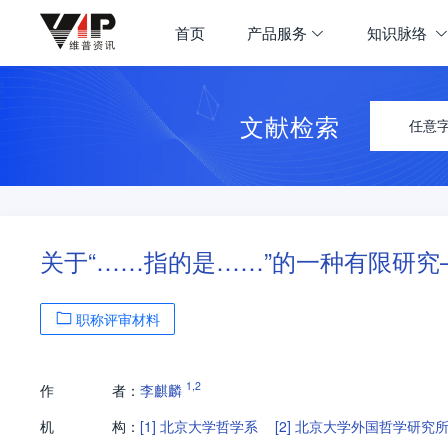
首页
产品服务
知识脉络
文献检索
任意
关于“……指的是……”的一种有限研
职称评审材料
1
,
2
作
者：
李麒麟
机
构：
[1]
北京大学哲学系
[2]
北京大学外国哲学研究