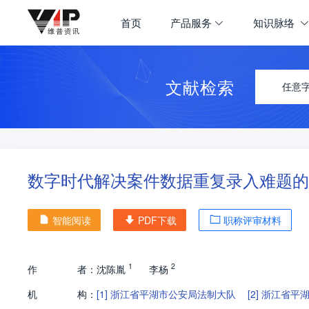
首页
产品服务
知识脉络
文献检索
任意
数字时代解决案件数据重复录入难题的
智能阅读
PDF下载
职称评审材料
1
2
作
者：
沈陈胤
李杨
机
构：
[1]
浙江省平湖市公安局法制大队
[2]
浙江省平