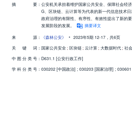
摘
要：
公安机关承担着维护国家公共安全、保障社会经济
G、区块链、云计算等为代表的新一代信息技术日
政府治理的有限性、有序性、有效性提出了新的要
发展阶段的发展。
摘要译文
•
来
源：
《森林公安》
2023年5期
12-17，
共6页
关
键
词：
国家公共安全
;
区块链
;
云计算
;
大数据时代
;
社
中
图
分
类
号：
D631.1 [公安行政工作]
学
科
分
类
号：
030202 [中国政治]
;
030203 [国家治理]
;
03060