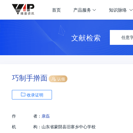
首页
产品服务
知识脉络
文献检索
任意
巧制手擀面
认领
收录证明
作
者：
康磊
机
构：
山东省蒙阴县旧寨乡中心学校