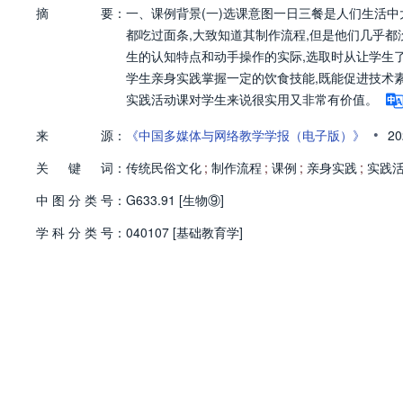
摘
要：
一、课例背景(一)选课意图一日三餐是人们生活
都吃过面条,大致知道其制作流程,但是他们几乎
生的认知特点和动手操作的实际,选取时从让学生
学生亲身实践掌握一定的饮食技能,既能促进技术
实践活动课对学生来说很实用又非常有价值。
•
来
源：
《中国多媒体与网络教学学报（电子版）》
20
关
键
词：
传统民俗文化
;
制作流程
;
课例
;
亲身实践
;
实践
中
图
分
类
号：
G633.91 [生物⑨]
学
科
分
类
号：
040107 [基础教育学]