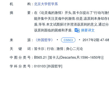
机
构：
北京大学哲学系
摘
要：
在《论灵魂的激情》开头,笛卡尔提出了“行动与激
能并集中关注灵魂中的激情.但是,该原则本身却存
盾,等等.本文试图探讨并澄清该原则的意义,通过
该原则面临的困难和矛盾.
摘要译文
•
•
来
源：
《外国哲学》
2017年2期
47-6
CSSCI
关
键
词：
笛卡尔
;
行动
;
激情
;
身心二元论
中
图
分
类
号：
B565.21 [笛卡儿(Descartes,R.1596~1650年)]
学
科
分
类
号：
010103 [外国哲学]