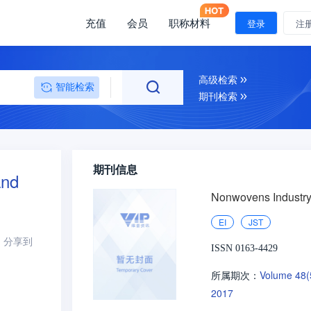
充值
会员
职称材料
登录
注
高级检索
智能检索
期刊检索
期刊信息
and
Nonwovens Industr
EI
JST
分享到
ISSN 0163-4429
Volume 48
所属期次：
2017