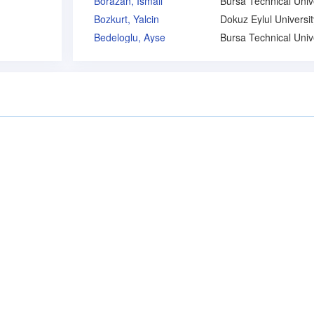
Borazan, Ismail
Bozkurt, Yalcin
Dokuz Eylul Universit
Bedeloglu, Ayse