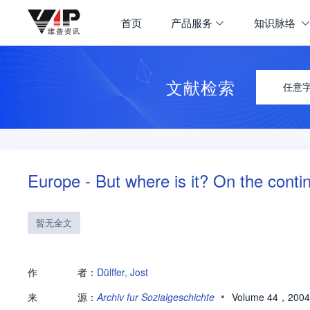
首页
产品服务
知识脉络
文献检索
任意
Europe - But where is it? On the conti
暂无全文
作
者：
Dülffer, Jost
•
来
源：
Archiv fur Sozialgeschichte
Volume 44，2004