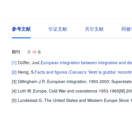
参考文献
引证文献
共引文献
同被
期刊
共
10
条
[1]
Dülffer, Jost
.
European integration between integrative and di
[2]
Henig, S
.
Facts and figures (Caruso's 'Vesti la giubba' recordi
[3] Gillingham J.R..European integration, 1950-2003: Supersta
[4] Loth W..Europe, Cold War and coexistence 1953-1965[M].20
[5] Lundestad G..The United States and Western Europe Since 194