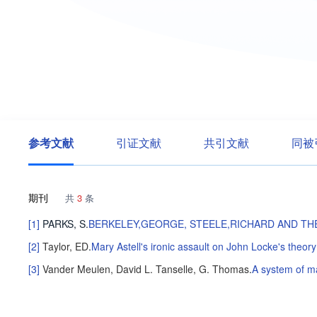
参考文献
引证文献
共引文献
同被
期刊
共
3
条
[1]
PARKS, S
.
BERKELEY,GEORGE, STEELE,RICHARD AND THE 
[2]
Taylor, ED
.
Mary Astell's ironic assault on John Locke's theory
[3]
Vander Meulen, David L.
Tanselle, G. Thomas
.
A system of ma