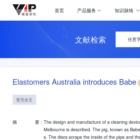
首页
产品服务
知识脉络
文献检索
任意
Elastomers Australia introduces Babe
暂无全文
摘
要：
The design and manufacture of a cleaning device
Melbourne is described. The pig, known as Babe, c
s. The discs scrape the inside of the pipe and t