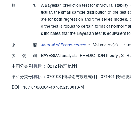
摘
要：
A Bayesian prediction test for structural stabili
ticular, the small sample distribution of the test s
ate for both regression and time series models, t
d the test is robust to certain forms of nonnormal
s indicates that the Bayesian test is equivalent t
•
来
源：
Journal of Econometrics
Volume 52(3)，199
关
键
词：
BAYESIAN analysis
;
PREDICTION theory
;
STRU
中图分类号
[机标]：
O212 [数理统计]
学科分类号
[机标]：
070103 [概率论与数理统计]
;
071401 [数理统
D
O
I：
10.1016/0304-4076(92)90018-M