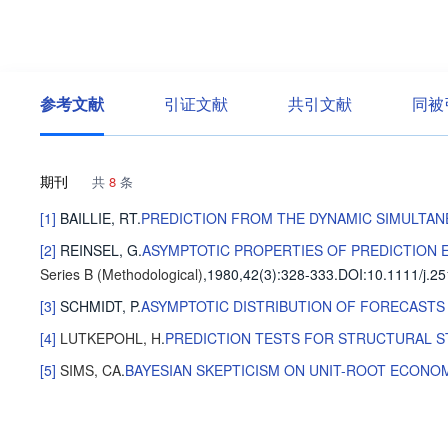
参考文献
引证文献
共引文献
同被
期刊
共
8
条
[1]
BAILLIE, RT
.
PREDICTION FROM THE DYNAMIC SIMULTA
[2]
REINSEL, G
.
ASYMPTOTIC PROPERTIES OF PREDICTION 
Series B (Methodological)
,1980,42(3)
:328-333
.
DOI:10.1111/j.25
[3]
SCHMIDT, P
.
ASYMPTOTIC DISTRIBUTION OF FORECASTS
[4]
LUTKEPOHL, H
.
PREDICTION TESTS FOR STRUCTURAL ST
[5]
SIMS, CA
.
BAYESIAN SKEPTICISM ON UNIT-ROOT ECONO